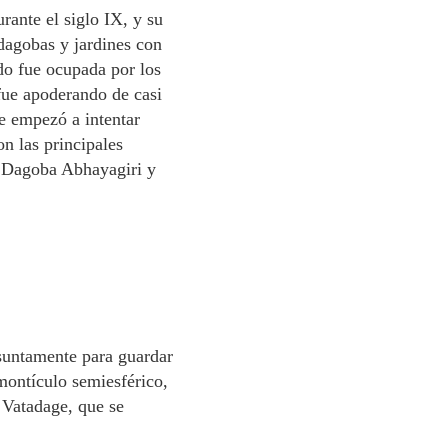
rante el siglo IX, y su
 dagobas y jardines con
ndo fue ocupada por los
 fue apoderando de casi
se empezó a intentar
n las principales
la Dagoba Abhayagiri y
esuntamente para guardar
montículo semiesférico,
 Vatadage, que se