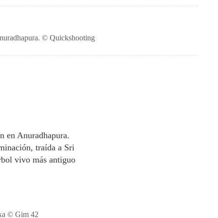
e Anuradhapura. © Quickshooting
ran en Anuradhapura.
minación, traída a Sri
rbol vivo más antiguo
nka © Gim 42