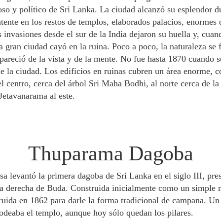
oso y político de Sri Lanka. La ciudad alcanzó su esplendor du
atente en los restos de templos, elaborados palacios, enormes
 invasiones desde el sur de la India dejaron su huella y, cua
ta gran ciudad cayó en la ruina. Poco a poco, la naturaleza se
apareció de la vista y de la mente. No fue hasta 1870 cuando 
e la ciudad. Los edificios en ruinas cubren un área enorme, co
el centro, cerca del árbol Sri Maha Bodhi, al norte cerca de 
Jetavanarama al este.
Thuparama Dagoba
a levantó la primera dagoba de Sri Lanka en el siglo III, pr
cula derecha de Buda. Construida inicialmente como un simple 
ruida en 1862 para darle la forma tradicional de campana. Un
rodeaba el templo, aunque hoy sólo quedan los pilares.