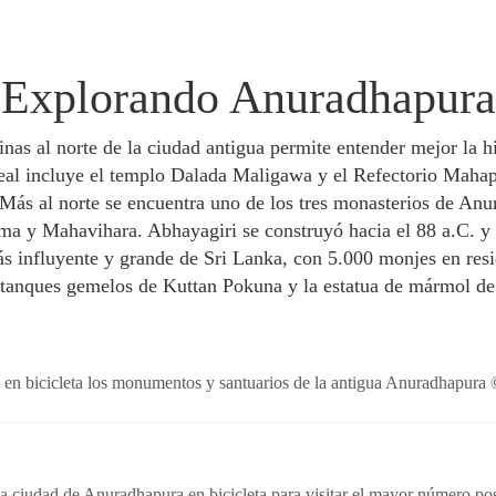
Explorando Anuradhapura
nas al norte de la ciudad antigua permite entender mejor la hi
eal incluye el templo Dalada Maligawa y el Refectorio Mahap
Más al norte se encuentra uno de los tres monasterios de Anu
ama y Mahavihara. Abhayagiri se construyó hacia el 88 a.C. y 
ás influyente y grande de Sri Lanka, con 5.000 monjes en resi
stanques gemelos de Kuttan Pokuna y la estatua de mármol d
re en bicicleta los monumentos y santuarios de la antigua Anuradhapur
igua ciudad de Anuradhapura en bicicleta para visitar el mayor número p