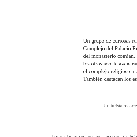
Un grupo de curiosas rui
Complejo del Palacio R
del monasterio comían. 
los otros son Jetavanar
el complejo religioso m
También destacan los e
Un turista recor
Los visitantes suelen elegir recorrer la ant