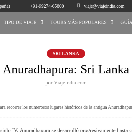
paña)
+91-99274-65808
viaje@viajeindia.com
TIPO DE VIAJE
TOURS MÁS POPULARES
GUÍA
SRI LANKA
Anuradhapura: Sri Lanka
por ViajeIndia.com
s para recorrer los numerosos lugares históricos de la antigua Anuradha
 siglo IV, Anuradhapura se desarrolló progresivamente hasta c