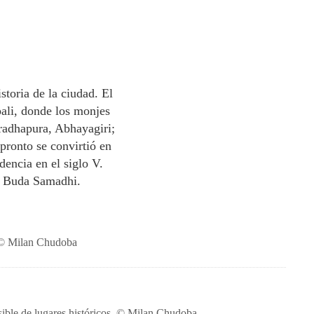
storia de la ciudad. El
ali, donde los monjes
radhapura, Abhayagiri;
pronto se convirtió en
dencia en el siglo V.
e Buda Samadhi.
a © Milan Chudoba
osible de lugares históricos. © Milan Chudoba