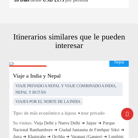
desde
por persona
Itinerarios similares que le pueden
interesar
Nepal
Desde $2495
pp
Viaje a India y Nepal
VIAJE PRIVADO A NEPAL Y VIAJE COMBINADO A INDIA,
NEPAL Y BUTÁN
VIAJES POR EL NORTE DE LA INDIA
Tipo:
de más económico a lujoso
tour privado
Su visitas:
Vieja Delhi y Nueva Delhi ➜ Jaipur ➜ Parque
Nacional Ranthambore ➜ Ciudad fantasma de Fatehpur Sikri ➜
Agra ➜ Khajuraho ➜ Orchha ➜ Varanasi (Ganges) ➜ Lumbini