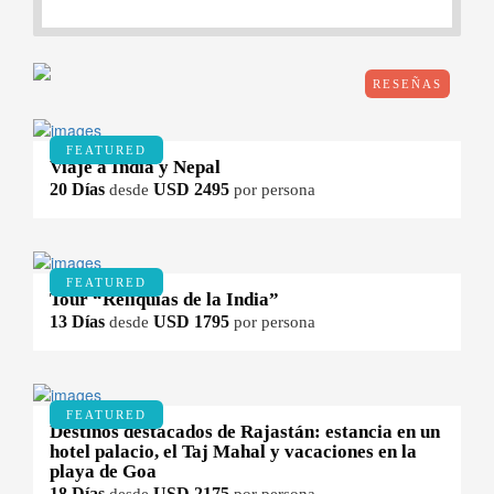
RESEÑAS
FEATURED
Viaje a India y Nepal
20 Días
USD 2495
desde
por persona
FEATURED
Tour “Reliquias de la India”
13 Días
USD 1795
desde
por persona
FEATURED
Destinos destacados de Rajastán: estancia en un
hotel palacio, el Taj Mahal y vacaciones en la
playa de Goa
18 Días
USD 2175