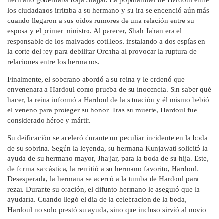
hermano gobernaba Raja Jhajjar. La popularidad de Hardoul entre
los ciudadanos irritaba a su hermano y su ira se encendió aún más
cuando llegaron a sus oídos rumores de una relación entre su
esposa y el primer ministro. Al parecer, Shah Jahan era el
responsable de los malvados cotilleos, instalando a dos espías en
la corte del rey para debilitar Orchha al provocar la ruptura de
relaciones entre los hermanos.
Finalmente, el soberano abordó a su reina y le ordenó que
envenenara a Hardoul como prueba de su inocencia. Sin saber qué
hacer, la reina informó a Hardoul de la situación y él mismo bebió
el veneno para proteger su honor. Tras su muerte, Hardoul fue
considerado héroe y mártir.
Su deificación se aceleró durante un peculiar incidente en la boda
de su sobrina. Según la leyenda, su hermana Kunjawati solicitó la
ayuda de su hermano mayor, Jhajjar, para la boda de su hija. Este,
de forma sarcástica, la remitió a su hermano favorito, Hardoul.
Desesperada, la hermana se acercó a la tumba de Hardoul para
rezar. Durante su oración, el difunto hermano le aseguró que la
ayudaría. Cuando llegó el día de la celebración de la boda,
Hardoul no solo prestó su ayuda, sino que incluso sirvió al novio