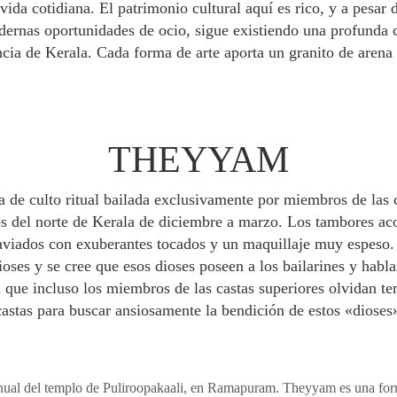
 vida cotidiana. El patrimonio cultural aquí es rico, y a pesar 
dernas oportunidades de ocio, sigue existiendo una profunda
ncia de Kerala. Cada forma de arte aporta un granito de arena a
THEYYAM
 de culto ritual bailada exclusivamente por miembros de las c
os del norte de Kerala de diciembre a marzo. Los tambores a
taviados con exuberantes tocados y un maquillaje muy espeso.
ioses y se cree que esos dioses poseen a los bailarines y habla
a que incluso los miembros de las castas superiores olvidan t
castas para buscar ansiosamente la bendición de estos «dioses»
l anual del templo de Puliroopakaali, en Ramapuram. Theyyam es una for