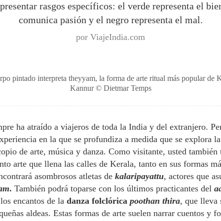
presentar rasgos específicos: el verde representa el bien
comunica pasión y el negro representa el mal.
por ViajeIndia.com
erpo pintado interpreta theyyam, la forma de arte ritual más popular de 
Kannur © Dietmar Temps
pre ha atraído a viajeros de toda la India y del extranjero. P
xperiencia en la que se profundiza a medida que se explora la
copio de arte, música y danza. Como visitante, usted también 
nto arte que llena las calles de Kerala, tanto en sus formas 
ncontrará asombrosos atletas de
kalaripayattu
, actores que a
yam
.
También podrá toparse con los últimos practicantes del
a
 los encantos de la
danza folclórica
poothan thira
, que lleva
queñas aldeas. Estas formas de arte suelen narrar cuentos y fo