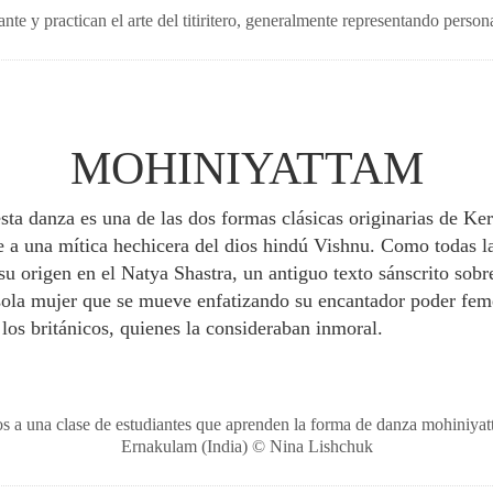
te y practican el arte del titiritero, generalmente representando perso
MOHINIYATTAM
esta danza es una de las dos formas clásicas originarias de Ke
a una mítica hechicera del dios hindú Vishnu. Como todas la
 su origen en el Natya Shastra, un antiguo texto sánscrito sobr
 sola mujer que se mueve enfatizando su encantador poder fem
los británicos, quienes la consideraban inmoral.
s a una clase de estudiantes que aprenden la forma de danza mohiniya
Ernakulam (India) © Nina Lishchuk