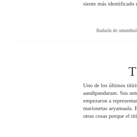
siente más identificado
Bailarín de ottamthu
T
Uno de los últimos titir
aandipandaram. Sus ante
empezaron a representar 
marionetas aryamaala. El
otras cosas porque el tit