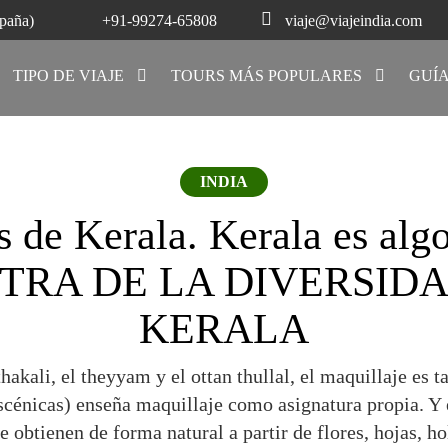
paña)
+91-99274-65808
viaje@viajeindia.com
TIPO DE VIAJE
TOURS MÁS POPULARES
GUÍA
INDIA
s de Kerala. Kerala es alg
RA DE LA DIVERSIDA
KERALA
hakali, el theyyam y el ottan thullal, el maquillaje es
cénicas) enseña maquillaje como asignatura propia. Y e
e obtienen de forma natural a partir de flores, hojas, 